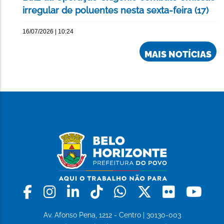
irregular de poluentes nesta sexta-feira (17)
16/07/2026 | 10:24
MAIS NOTÍCIAS
Facebook
Instagram
Linkedin
Tiktok
Whatsapp
X
Flickr
Yo
Av. Afonso Pena, 1212 - Centro | 30130-003