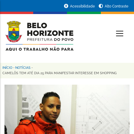
Pular
Portal
Acessibilidade
Alto Contraste
para
da
o
conteúdo
Prefeitura
O
principal
de
Belo
Horizonte
INÍCIO
-
NOTÍCIAS
-
Trilha
CAMELÔS TEM ATÉ DIA 25 PARA MANIFESTAR INTERESSE EM SHOPPING
de
navegação