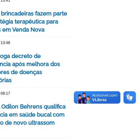
 13:41
 brincadeiras fazem parte
tégia terapêutica para
s em Venda Nova
 13:48
oga decreto de
cia após melhora dos
ores de doenças
órias
 08:17
 Odilon Behrens qualifica
ncia em saúde bucal com
ão de novo ultrassom