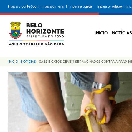
Pular
Ir para o conteúdo |
Ir para o menu |
Ir para a busca |
Ir para o rodapé |
Ir 
para
o
conteúdo
principal
INÍCIO
NOTÍCIAS
INÍCIO
-
NOTÍCIAS
-
CÃES E GATOS DEVEM SER VACINADOS CONTRA A RAIVA N
Trilha
de
navegação