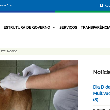
Portal
para o Chat
Ace
da
Prefeitura
ESTRUTURA DE GOVERNO
SERVIÇOS
TRANSPARÊNCI
Navegação
de
Principal
Belo
ESTE SÁBADO
Horizonte
Notíci
Dia D d
Multiva
(8)