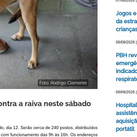
07/08/2026 |
Jogos e
da estra
criança
06/08/2026 |
PBH rev
emergên
indicad
respirat
Foto: Rodrigo Clemente
06/08/2026 |
ntra a raiva neste sábado
Hospital
assistê
aquisiç
, dia 12. Serão cerca de 240 postos, distribuídos
portátil
s, com funcionamento das 9h às 16h. Os endereços