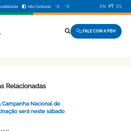
−
+
A
A
EN
PT
ES
ssibilidade
Alto Contraste
FALE COM A PBH
A
as Relacionadas
a Campanha Nacional de
cinação será neste sábado