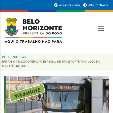
Pular
Portal
Acessibilidade
Alto Contraste
para
da
o
conteúdo
Prefeitura
O
principal
de
Belo
Horizonte
INÍCIO
-
NOTÍCIAS
-
Trilha
BHTRANS REALIZA OPERAÇÃO ESPECIAL DE TRANSPORTE PARA JOGO NO
MINEIRÃO NO DIA 24
de
navegação