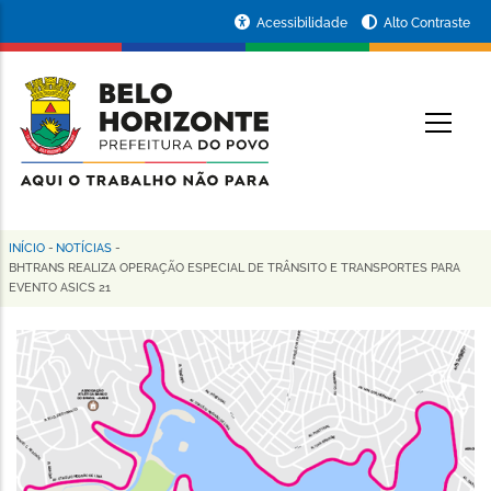
Pular
Portal
Acessibilidade
Alto Contraste
para
da
o
conteúdo
Prefeitura
O
principal
de
Belo
Horizonte
INÍCIO
-
NOTÍCIAS
-
Trilha
BHTRANS REALIZA OPERAÇÃO ESPECIAL DE TRÂNSITO E TRANSPORTES PARA
EVENTO ASICS 21
de
navegação