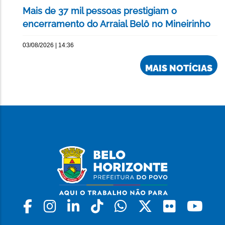
Mais de 37 mil pessoas prestigiam o
encerramento do Arraial Belô no Mineirinho
03/08/2026 | 14:36
MAIS NOTÍCIAS
Facebook
Instagram
Linkedin
Tiktok
Whatsapp
X
Flickr
Yo