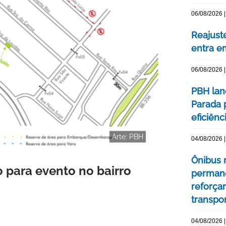
06/08/2026 |
Reajuste
entra e
06/08/2026 |
PBH lan
Parada 
eficiên
Arte: PBH
04/08/2026 |
Ônibus n
o para evento no bairro
permane
reforça
transpo
04/08/2026 |