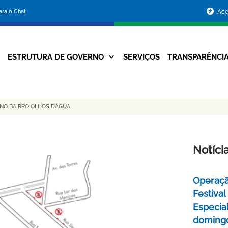
Portal
para o Chat
Ace
da
Prefeitura
ESTRUTURA DE GOVERNO
SERVIÇOS
TRANSPARÊNCI
Navegação
de
Principal
Belo
NO BAIRRO OLHOS D’ÁGUA
Horizonte
Notíci
Operaçã
Festival
Especial
domingo