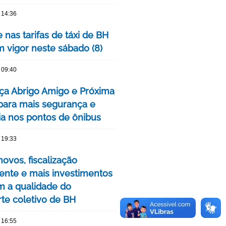
 14:36
 nas tarifas de táxi de BH
m vigor neste sábado (8)
 09:40
ça Abrigo Amigo e Próxima
para mais segurança e
cia nos pontos de ônibus
 19:33
ovos, fiscalização
nte e mais investimentos
m a qualidade do
rte coletivo de BH
 16:55