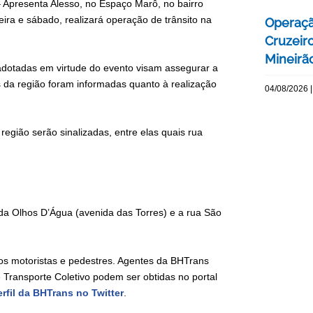
 Apresenta Alesso, no Espaço Marô, no bairro
eira e sábado, realizará operação de trânsito na
Operaçã
Cruzeir
Mineirão
 adotadas em virtude do evento visam assegurar a
s da região foram informadas quanto à realização
04/08/2026 |
 região serão sinalizadas, entre elas quais rua
da Olhos D’Água (avenida das Torres) e a rua São
 os motoristas e pedestres. Agentes da BHTrans
e Transporte Coletivo podem ser obtidas no portal
erfil da BHTrans no Twitter
.