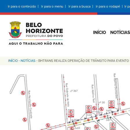
Pular
Ir para o conteúdo |
Ir para o menu |
Ir para a busca |
Ir para o rodapé |
Ir 
para
o
conteúdo
principal
INÍCIO
NOTÍCIAS
INÍCIO
-
NOTÍCIAS
-
BHTRANS REALIZA OPERAÇÃO DE TRÂNSITO PARA EVENTO 
Trilha
de
navegação