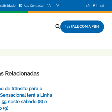
−
+
A
A
EN
PT
ES
ssibilidade
Alto Contraste
FALE COM A PBH
A
as Relacionadas
o de trânsito para o
 Sensacional terá a Linha
 55 neste sábado (8) e
 (9)