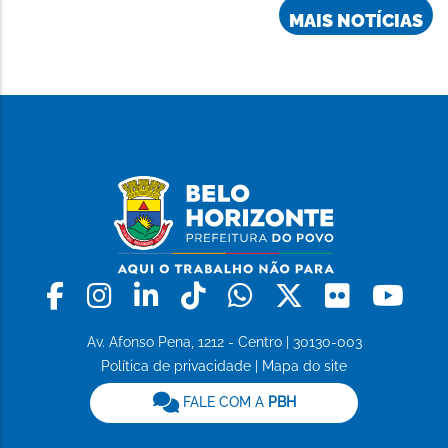
MAIS NOTÍCIAS
Facebook
Instagram
Linkedin
Tiktok
Whatsapp
X
Flickr
Yo
Av. Afonso Pena, 1212 - Centro | 30130-003
Política de privacidade
|
Mapa do site
FALE COM A
PBH