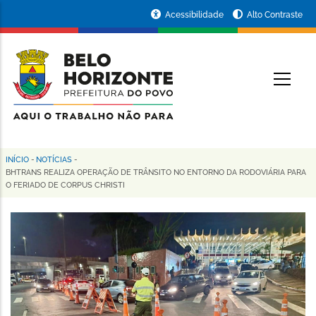
Pular
Portal
Acessibilidade
Alto Contraste
para
da
o
conteúdo
Prefeitura
O
principal
de
Belo
Horizonte
INÍCIO
-
NOTÍCIAS
-
Trilha
BHTRANS REALIZA OPERAÇÃO DE TRÂNSITO NO ENTORNO DA RODOVIÁRIA PARA
O FERIADO DE CORPUS CHRISTI
de
navegação