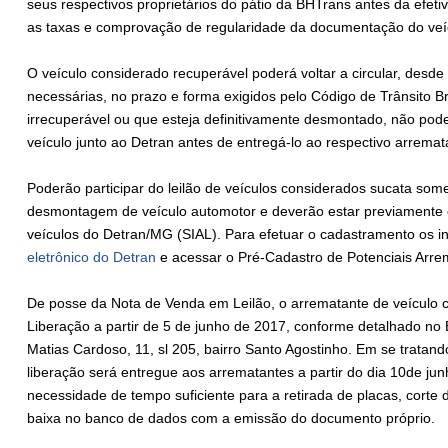
seus respectivos proprietários do pátio da BHTrans antes da efet
as taxas e comprovação de regularidade da documentação do veícu
O veículo considerado recuperável poderá voltar a circular, desd
necessárias, no prazo e forma exigidos pelo Código de Trânsito Br
irrecuperável ou que esteja definitivamente desmontado, não poderá
veículo junto ao Detran antes de entregá-lo ao respectivo arremat
Poderão participar do leilão de veículos considerados sucata some
desmontagem de veículo automotor e deverão estar previamente c
veículos do Detran/MG (SIAL). Para efetuar o cadastramento os 
eletrônico do Detran
e acessar o Pré-Cadastro de Potenciais Arre
De posse da Nota de Venda em Leilão, o arrematante de veículo 
Liberação a partir de 5 de junho de 2017, conforme detalhado no Edi
Matias Cardoso, 11, sl 205, bairro Santo Agostinho. Em se tratan
liberação será entregue aos arrematantes a partir do dia 10de j
necessidade de tempo suficiente para a retirada de placas, cort
baixa no banco de dados com a emissão do documento próprio.