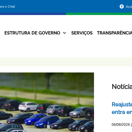
Portal
para o Chat
Ace
da
Prefeitura
ESTRUTURA DE GOVERNO
SERVIÇOS
TRANSPARÊNCI
Navegação
de
Principal
Belo
Horizonte
Notíci
Reajuste
entra e
06/08/2026 |