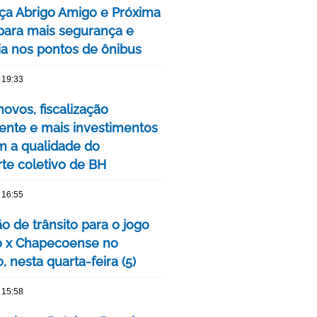
ça Abrigo Amigo e Próxima
para mais segurança e
cia nos pontos de ônibus
 19:33
ovos, fiscalização
nte e mais investimentos
m a qualidade do
rte coletivo de BH
 16:55
o de trânsito para o jogo
o x Chapecoense no
, nesta quarta-feira (5)
 15:58