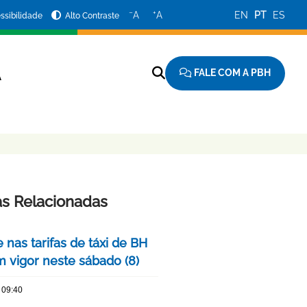
−
+
A
A
EN
PT
ES
ssibilidade
Alto Contraste
FALE COM A PBH
A
as Relacionadas
 nas tarifas de táxi de BH
m vigor neste sábado (8)
 09:40