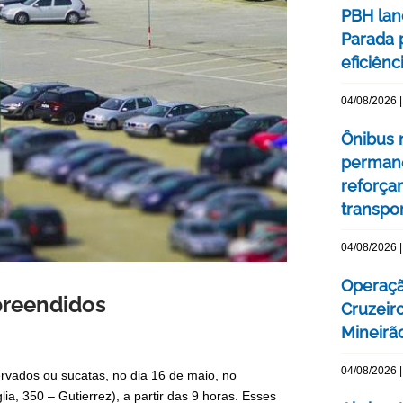
PBH lan
Parada 
eficiên
04/08/2026 |
Ônibus n
permane
reforça
transpo
04/08/2026 |
Operaçã
apreendidos
Cruzeir
Mineirão
04/08/2026 |
ervados ou sucatas, no dia 16 de maio, no
ia, 350 – Gutierrez), a partir das 9 horas. Esses