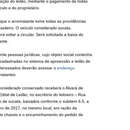
ivação do leilão, mediante o pagamento de todas
lo e do proprietário.
e que o arrematante tome todas as providências
asileiro. O veículo considerado sucata,
 voltar a circular. Será solicitada a baixa do
ante.
nte pessoas jurídicas, cujo objeto social contenha
adastradas no sistema de apreensão e leilão de
interessados deverão acessar o
endereço
matantes.
considerado conservado receberá o Alvará de
tal de Leilão, no escritório do leiloeiro – Rua
do de sucata, baixados conforme o subitem 6.5, a
unho de 2017, no mesmo local, em razão da
e de chassis e o encaminhamento do pedido de