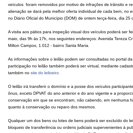
veículos foram removidos por motivo de infrações de trânsito e r
alienação se dará pela melhor oferta individual de cada bem, no e
no Diário Oficial do Município (DOM) de ontem terça-feira, dia 25 d
A visita aos pátios para inspeção visual dos veículos poderá ser fe
maio, das 9h às 17h, nos seguintes endereços: Avenida Tereza Cri
Milton Campos, 1.012 - bairro Santa Maria.
As informações sobre o leilão podem ser consultadas no portal d
participação no leilão também poderá ser virtual, mediante cadastr
também no
site do leiloeiro.
O leilão irá transferir o domínio e a posse dos veículos participa
ônus, exceto DPVAT do ano anterior e do ano vigente e a proporci
conservação em que se encontram, não cabendo, em nenhuma hip
quanto à conservação ou reparo dos mesmos.
Qualquer um dos bens ou lotes de bens poderá ser excluído do le
bloqueio de transferência ou ordens judiciais supervenientes à pub