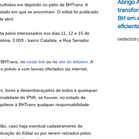
Abrigo 
ecolhidos em depósito no pátio da BHTrans. A
transfo
stado em que se encontram. O edital foi publicado
BH em e
e abril.
eficient
ita pelos interessados nos dias 11, 12 e 15 de
04/08/2026 |
stina, 3.009 - bairro Calafate, e Rua Senador
a BHTrans, no
neste link
ou no
site do leiloeiro
. A
o prévio e com lances ofertados via internet,
ntes, livres e desembaraçados de todos e quaisquer
onalidade do IPVA, se houver, no estado de
ótese à BHTrans qualquer responsabilidade
ilão, caso haja eventual cadastramento de
licação do Edital ou por serem retirados pelos