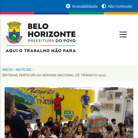
Pular
Portal
Acessibilidade
Alto Contraste
para
da
o
conteúdo
Prefeitura
O
principal
de
Belo
Horizonte
INÍCIO
-
NOTÍCIAS
-
Trilha
BHTRANS PARTICIPA DA SEMANA NACIONAL DE TRÂNSITO 2022
de
navegação