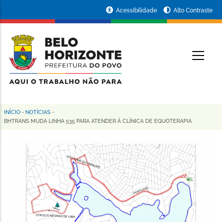
Pular
Portal
Acessibilidade
Alto Contraste
para
da
o
conteúdo
Prefeitura
O
principal
de
Belo
Horizonte
INÍCIO
-
NOTÍCIAS
-
Trilha
BHTRANS MUDA LINHA 535 PARA ATENDER À CLÍNICA DE EQUOTERAPIA
de
navegação