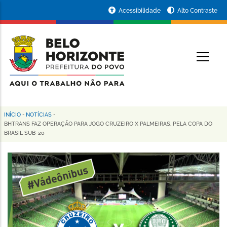
Pular
Portal
Acessibilidade
Alto Contraste
para
da
o
conteúdo
Prefeitura
O
principal
de
Belo
Horizonte
INÍCIO
-
NOTÍCIAS
-
Trilha
BHTRANS FAZ OPERAÇÃO PARA JOGO CRUZEIRO X PALMEIRAS, PELA COPA DO
BRASIL SUB-20
de
navegação