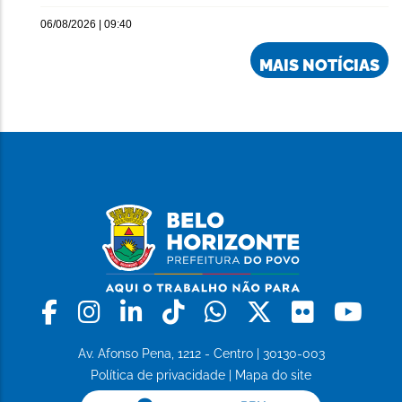
06/08/2026 | 09:40
MAIS NOTÍCIAS
Facebook
Instagram
Linkedin
Tiktok
Whatsapp
X
Flickr
Yo
Av. Afonso Pena, 1212 - Centro | 30130-003
Política de privacidade
|
Mapa do site