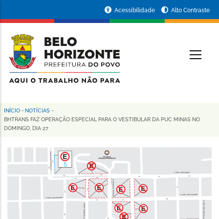
Pular
Portal
Acessibilidade
Alto Contraste
para
da
o
conteúdo
Prefeitura
O
principal
de
Belo
Horizonte
INÍCIO
-
NOTÍCIAS
-
Trilha
BHTRANS FAZ OPERAÇÃO ESPECIAL PARA O VESTIBULAR DA PUC MINAS NO
DOMINGO, DIA 27
de
navegação