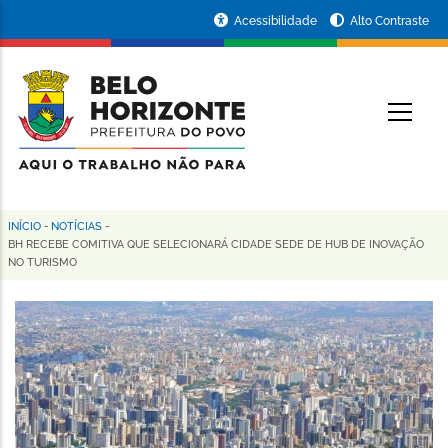
Pular
Portal
Acessibilidade
Alto Contraste
para
da
o
conteúdo
Prefeitura
O
principal
de
Belo
Horizonte
INÍCIO
-
NOTÍCIAS
-
Trilha
BH RECEBE COMITIVA QUE SELECIONARÁ CIDADE SEDE DE HUB DE INOVAÇÃO
NO TURISMO
de
navegação