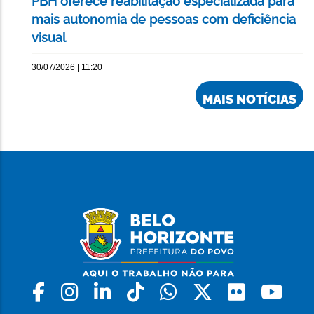
PBH oferece reabilitação especializada para
mais autonomia de pessoas com deficiência
visual
30/07/2026 | 11:20
MAIS NOTÍCIAS
Facebook
Instagram
Linkedin
Tiktok
Whatsapp
X
Flickr
Yo