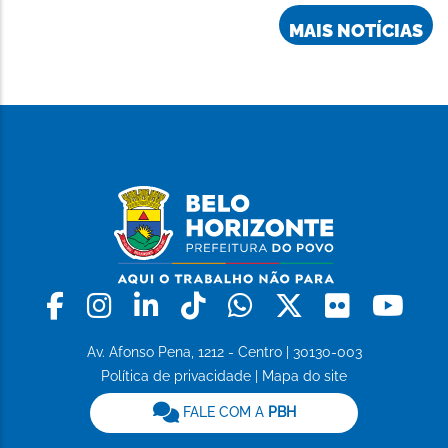
MAIS NOTÍCIAS
Facebook
Instagram
Linkedin
Tiktok
Whatsapp
X
Flickr
Yo
Av. Afonso Pena, 1212 - Centro | 30130-003
Política de privacidade
|
Mapa do site
FALE COM A
PBH