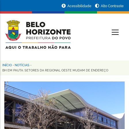
Pular
Portal
Acessibilidade
Alto Contraste
para
da
o
conteúdo
Prefeitura
O
principal
de
Belo
Horizonte
INÍCIO
-
NOTÍCIAS
-
Trilha
BH EM PAUTA: SETORES DA REGIONAL OESTE MUDAM DE ENDEREÇO
de
navegação