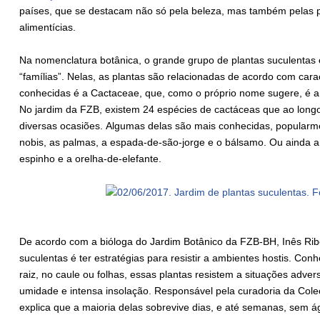
países, que se destacam não só pela beleza, mas também pelas p
alimentícias.
Na nomenclatura botânica, o grande grupo de plantas suculentas
“famílias”. Nelas, as plantas são relacionadas de acordo com cara
conhecidas é a Cactaceae, que, como o próprio nome sugere, é a
No jardim da FZB, existem 24 espécies de cactáceas que ao long
diversas ocasiões. Algumas delas são mais conhecidas, popularm
nobis, as palmas, a espada-de-são-jorge e o bálsamo. Ou ainda a
espinho e a orelha-de-elefante.
De acordo com a bióloga do Jardim Botânico da FZB-BH, Inês Ribeir
suculentas é ter estratégias para resistir a ambientes hostis. C
raiz, no caule ou folhas, essas plantas resistem a situações adve
umidade e intensa insolação. Responsável pela curadoria da Col
explica que a maioria delas sobrevive dias, e até semanas, sem á