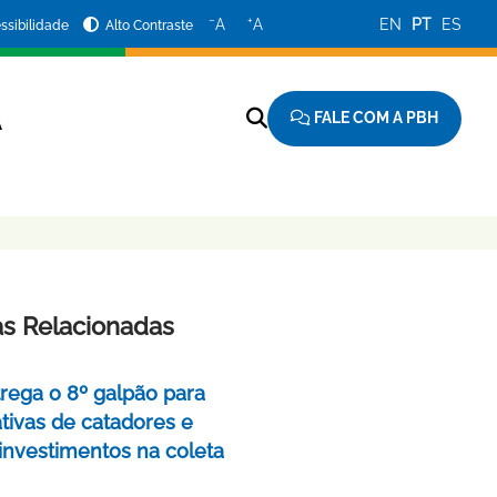
−
+
A
A
EN
PT
ES
ssibilidade
Alto Contraste
FALE COM A PBH
A
as Relacionadas
rega o 8º galpão para
tivas de catadores e
 investimentos na coleta