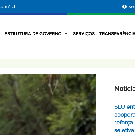
Portal
para o Chat
Ace
da
Prefeitura
ESTRUTURA DE GOVERNO
SERVIÇOS
TRANSPARÊNCI
Navegação
de
Principal
Belo
Horizonte
Notíci
SLU ent
coopera
reforça
seletiva