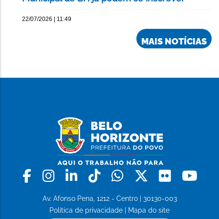
22/07/2026 | 11:49
MAIS NOTÍCIAS
Facebook
Instagram
Linkedin
Tiktok
Whatsapp
X
Flickr
Yo
Av. Afonso Pena, 1212 - Centro | 30130-003
Política de privacidade
|
Mapa do site