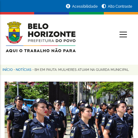
Pular
Portal
Acessibilidade
Alto Contraste
para
da
o
conteúdo
Prefeitura
O
principal
de
Belo
Horizonte
INÍCIO
-
NOTÍCIAS
-
BH EM PAUTA: MULHERES ATUAM NA GUARDA MUNICIPAL
Trilha
de
navegação