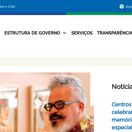
Portal
para o Chat
Ace
da
Prefeitura
ESTRUTURA DE GOVERNO
SERVIÇOS
TRANSPARÊNCI
Navegação
de
Principal
Belo
Horizonte
Notíci
Centros 
celebra
memóri
especia