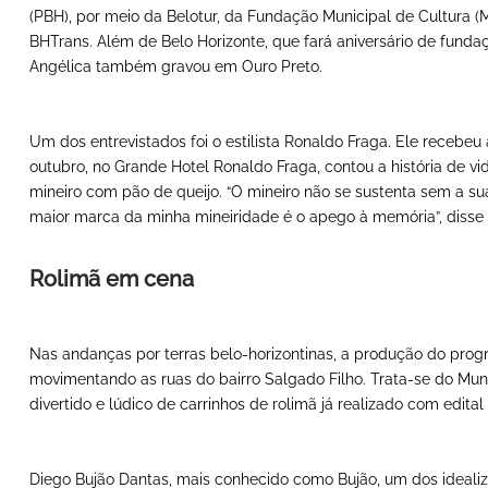
(PBH), por meio da Belotur, da Fundação Municipal de Cultura
BHTrans. Além de Belo Horizonte, que fará aniversário de fund
Angélica também gravou em Ouro Preto.
Um dos entrevistados foi o estilista Ronaldo Fraga. Ele recebeu 
outubro, no Grande Hotel Ronaldo Fraga, contou a história de v
mineiro com pão de queijo. “O mineiro não se sustenta sem a su
maior marca da minha mineiridade é o apego à memória”, disse F
Rolimã em cena
Nas andanças por terras belo-horizontinas, a produção do pro
movimentando as ruas do bairro Salgado Filho. Trata-se do Mu
divertido e lúdico de carrinhos de rolimã já realizado com edital
Diego Bujão Dantas, mais conhecido como Bujão, um dos idealiza