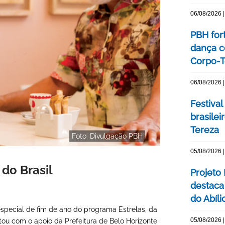
06/08/2026 |
PBH for
dança c
Corpo-Te
06/08/2026 |
Festival
brasile
Tereza
Foto: Divulgação PBH
05/08/2026 |
do Brasil
Projeto
destaca 
do Abíli
especial de fim de ano do programa Estrelas, da
05/08/2026 |
ou com o apoio da Prefeitura de Belo Horizonte