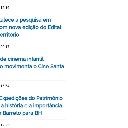
 15:16
talece a pesquisa em
om nova edição do Edital
rritório
 09:17
 de cinema infantil
iro movimenta o Cine Santa
 16:54
 Expedições do Patrimônio
a história e a importância
o Barreto para BH
 12:25