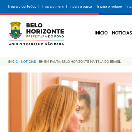
Pular
Ir para o conteúdo |
Ir para o menu |
Ir para a busca |
Ir para o rodapé |
Ir 
para
o
conteúdo
principal
INÍCIO
NOTÍCIAS
INÍCIO
-
NOTÍCIAS
-
BH EM PAUTA: BELO HORIZONTE NA TELA DO BRASIL
Trilha
de
navegação