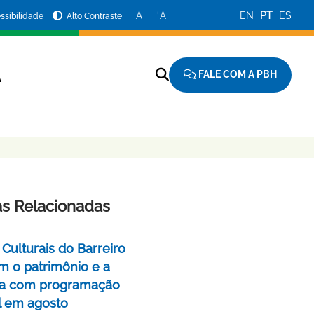
−
+
A
A
EN
PT
ES
ssibilidade
Alto Contraste
FALE COM A PBH
A
as Relacionadas
Culturais do Barreiro
m o patrimônio e a
a com programação
l em agosto