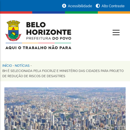
Pular
Portal
Acessibilidade
Alto Contraste
para
da
o
conteúdo
Prefeitura
O
principal
de
Belo
Horizonte
INÍCIO
-
NOTÍCIAS
-
Trilha
BH É SELECIONADA PELA FIOCRUZ E MINISTÉRIO DAS CIDADES PARA PROJETO
DE REDUÇÃO DE RISCOS DE DESASTRES
de
navegação