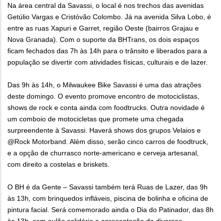
Na área central da Savassi, o local é nos trechos das avenidas
Getúlio Vargas e Cristóvão Colombo. Já na avenida Silva Lobo, é
entre as ruas Xapuri e Garret, região Oeste (bairros Grajau e
Nova Granada). Com o suporte da BHTrans, os dois espaços
ficam fechados das 7h às 14h para o trânsito e liberados para a
população se divertir com atividades físicas, culturais e de lazer.
Das 9h às 14h, o Milwaukee Bike Savassi é uma das atrações
deste domingo. O evento promove encontro de motociclistas,
shows de rock e conta ainda com foodtrucks. Outra novidade é
um comboio de motocicletas que promete uma chegada
surpreendente à Savassi. Haverá shows dos grupos Velaios e
@Rock Motorband. Além disso, serão cinco carros de foodtruck,
e a opção de churrasco norte-americano e cerveja artesanal,
com direito a costelas e briskets.
O BH é da Gente – Savassi também terá Ruas de Lazer, das 9h
às 13h, com brinquedos infláveis, piscina de bolinha e oficina de
pintura facial. Será comemorado ainda o Dia do Patinador, das 8h