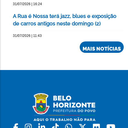
31/07/2026 | 16:24
A Rua é Nossa terá jazz, blues e exposição
de carros antigos neste domingo (2)
31/07/2026 | 11:43
MAIS NOTÍCIAS
Facebook
Instagram
Linkedin
Tiktok
Whatsapp
X
Flickr
Yo