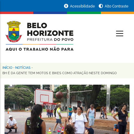
Pular
Portal
Acessibilidade
Alto Contraste
para
da
o
conteúdo
Prefeitura
O
principal
de
Belo
Horizonte
INÍCIO
-
NOTÍCIAS
-
Trilha
BH É DA GENTE TEM MOTOS E BIKES COMO ATRAÇÃO NESTE DOMINGO
de
navegação