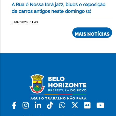
A Rua é Nossa terá jazz, blues e exposição
de carros antigos neste domingo (2)
31/07/2026 | 11:43
MAIS NOTÍCIAS
Facebook
Instagram
Linkedin
Tiktok
Whatsapp
X
Flickr
Yo