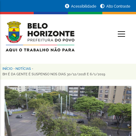
Pular
Portal
Acessibilidade
Alto Contraste
para
da
o
conteúdo
Prefeitura
O
principal
de
Belo
Horizonte
INÍCIO
-
NOTÍCIAS
-
Trilha
BH É DA GENTE É SUSPENSO NOS DIAS 30/12/2018 E 6/1/2019
de
navegação