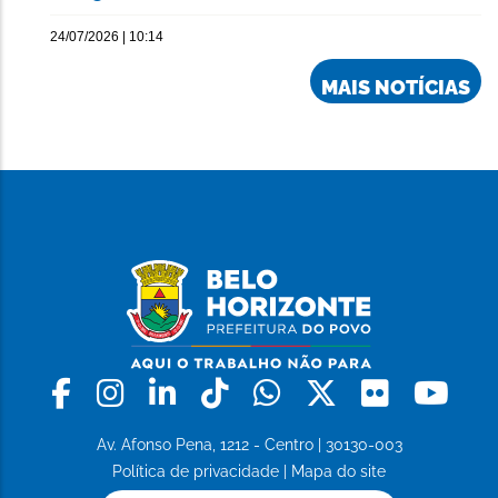
24/07/2026 | 10:14
MAIS NOTÍCIAS
Facebook
Instagram
Linkedin
Tiktok
Whatsapp
X
Flickr
Yo
Av. Afonso Pena, 1212 - Centro | 30130-003
Política de privacidade
|
Mapa do site