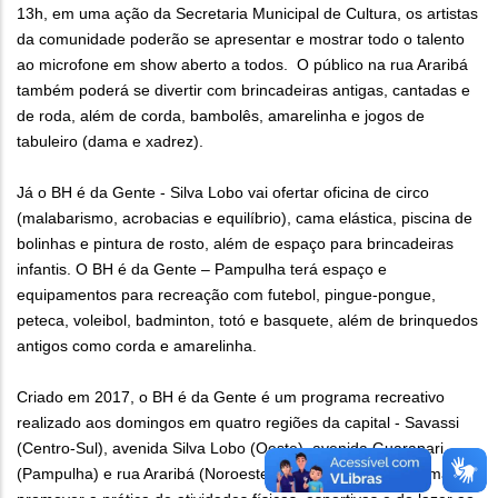
13h, em uma ação da Secretaria Municipal de Cultura, os artistas
da comunidade poderão se apresentar e mostrar todo o talento
ao microfone em show aberto a todos. O público na rua Araribá
também poderá se divertir com brincadeiras antigas, cantadas e
de roda, além de corda, bambolês, amarelinha e jogos de
tabuleiro (dama e xadrez).
Já o BH é da Gente - Silva Lobo vai ofertar oficina de circo
(malabarismo, acrobacias e equilíbrio), cama elástica, piscina de
bolinhas e pintura de rosto, além de espaço para brincadeiras
infantis. O BH é da Gente – Pampulha terá espaço e
equipamentos para recreação com futebol, pingue-pongue,
peteca, voleibol, badminton, totó e basquete, além de brinquedos
antigos como corda e amarelinha.
Criado em 2017, o BH é da Gente é um programa recreativo
realizado aos domingos em quatro regiões da capital - Savassi
(Centro-Sul), avenida Silva Lobo (Oeste), avenida Guarapari
(Pampulha) e rua Araribá (Noroeste). O objetivo do programa é