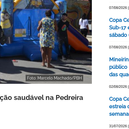
07/08/2026 |
Copa Cen
Sub-17 
sábado 
07/08/2026 |
Mineiri
público
das quad
Foto: Marcelo Machado/PBH
02/08/2026 |
ação saudável na Pedreira
Copa Ce
estreia
semana
31/07/2026 |