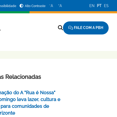
−
+
A
A
EN
PT
ES
ssibilidade
Alto Contraste
FALE COM A PBH
A
as Relacionadas
ação do A "Rua é Nossa"
mingo leva lazer, cultura e
 para comunidades de
rizonte