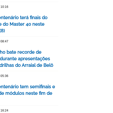
 10:16
tenário terá finais do
e do Master 40 neste
(8)
 08:47
nho bate recorde de
 durante apresentações
rilhas do Arraial de Belô
 05:36
ntenário tem semifinais e
 de módulos neste fim de
 16:24