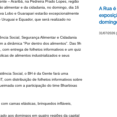
Gente – Araribá, na Pedreira Prado Lopes, região
o alimentar e da cidadania, no domingo, dia 16
A Rua é 
ilva Lobo e Guarapari estarão excepcionalmente
exposiç
 Uruguai e Equador, que será realizado no
domingo
31/07/2026 |
tência Social, Segurança Alimentar e Cidadania
om a dinâmica “Por dentro dos alimentos”. Das 9h
, com entrega de folhetos informativos e um quiz
licas de alimentos industrializados e seus
stência Social, o BH é da Gente fará uma
, com distribuição de folhetos informativos sobre
 queimada com a participação do time Bharbixas
com camas elásticas, brinquedos infláveis,
zado aos domingos em quatro regiões da capital