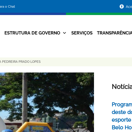
Portal
para o Chat
Ace
da
Prefeitura
ESTRUTURA DE GOVERNO
SERVIÇOS
TRANSPARÊNCI
Navegação
de
Principal
Belo
A PEDREIRA PRADO LOPES
Horizonte
Notíci
Program
deste do
esporte
Belo Ho