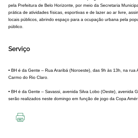
pela Prefeitura de Belo Horizonte, por meio da Secretaria Municip
prática de atividades físicas, esportivas e de lazer ao ar livre, a
locais públicos, abrindo espaço para a ocupação urbana pela po
público.
Serviço
• BH é da Gente – Rua Araribá (Noroeste), das 9h às 13h, na rua A
Carmo do Rio Claro.
• BH é da Gente – Savassi, avenida Silva Lobo (Oeste), avenida 
serão realizados neste domingo em função de jogo da Copa Améri
IMPRIMIR
ESTA
PÁGINA