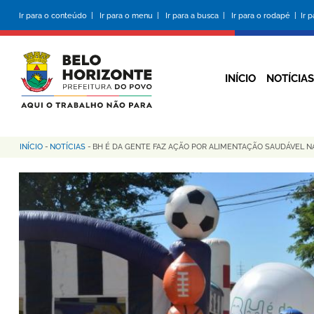
Pular
Ir para o conteúdo |
Ir para o menu |
Ir para a busca |
Ir para o rodapé |
Ir 
para
o
conteúdo
principal
INÍCIO
NOTÍCIAS
INÍCIO
-
NOTÍCIAS
-
BH É DA GENTE FAZ AÇÃO POR ALIMENTAÇÃO SAUDÁVEL N
Trilha
de
navegação