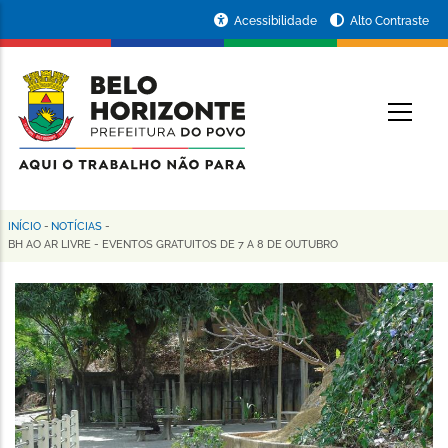
Pular
Portal
Acessibilidade
Alto Contraste
para
da
o
conteúdo
Prefeitura
O
principal
de
Belo
Horizonte
INÍCIO
-
NOTÍCIAS
-
Trilha
BH AO AR LIVRE - EVENTOS GRATUITOS DE 7 A 8 DE OUTUBRO
de
navegação