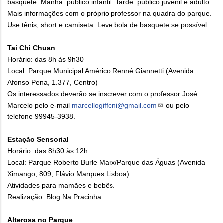
basquete. Manhã: público infantil. Tarde: público juvenil e adulto.
Mais informações com o próprio professor na quadra do parque.
Use tênis, short e camiseta. Leve bola de basquete se possível.
Tai Chi Chuan
Horário: das 8h às 9h30
Local: Parque Municipal Américo Renné Giannetti (Avenida
Afonso Pena, 1.377, Centro)
Os interessados deverão se inscrever com o professor José
Marcelo pelo e-mail
marcellogiffoni@gmail.com
ou pelo
telefone 99945-3938.
Estação Sensorial
Horário: das 8h30 às 12h
Local: Parque Roberto Burle Marx/Parque das Águas (Avenida
Ximango, 809, Flávio Marques Lisboa)
Atividades para mamães e bebês.
Realização: Blog Na Pracinha.
Alterosa no Parque