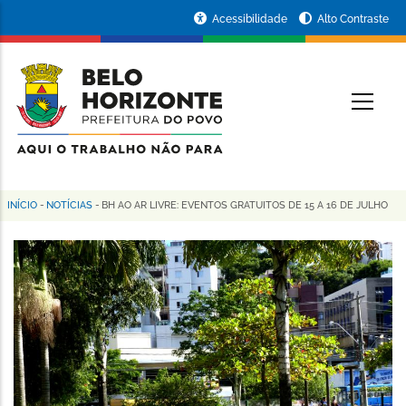
Pular
Portal
Acessibilidade
Alto Contraste
para
da
o
conteúdo
Prefeitura
O
principal
de
Belo
Horizonte
INÍCIO
-
NOTÍCIAS
-
BH AO AR LIVRE: EVENTOS GRATUITOS DE 15 A 16 DE JULHO
Trilha
de
navegação