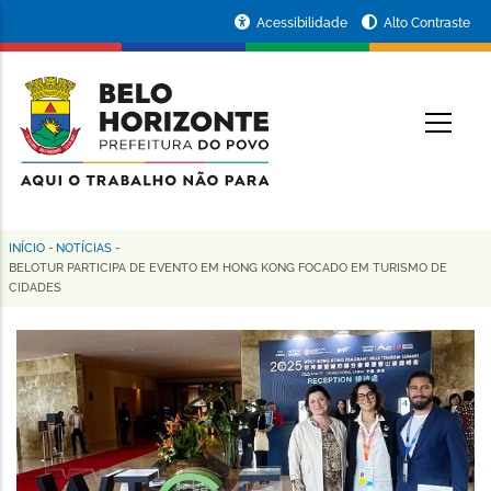
Pular
Portal
Acessibilidade
Alto Contraste
para
da
o
conteúdo
Prefeitura
O
principal
de
Belo
Horizonte
INÍCIO
-
NOTÍCIAS
-
Trilha
BELOTUR PARTICIPA DE EVENTO EM HONG KONG FOCADO EM TURISMO DE
CIDADES
de
navegação