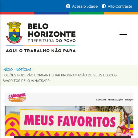
Pular
Portal
Acessibilidade
Alto Contraste
para
da
o
conteúdo
Prefeitura
O
principal
de
Belo
Horizonte
INÍCIO
-
NOTÍCIAS
-
Trilha
FOLIÕES PODERÃO COMPARTILHAR PROGRAMAÇÃO DE SEUS BLOCOS
FAVORITOS PELO WHATSAPP
de
navegação