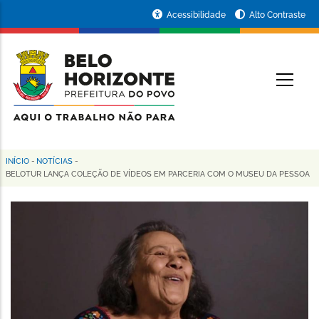
Pular
Portal
Acessibilidade
Alto Contraste
para
da
o
conteúdo
Prefeitura
O
principal
de
Belo
Horizonte
INÍCIO
-
NOTÍCIAS
-
Trilha
BELOTUR LANÇA COLEÇÃO DE VÍDEOS EM PARCERIA COM O MUSEU DA PESSOA
de
navegação