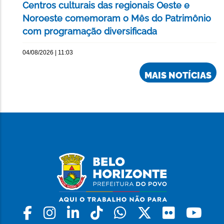
Centros culturais das regionais Oeste e
Noroeste comemoram o Mês do Patrimônio
com programação diversificada
04/08/2026 | 11:03
MAIS NOTÍCIAS
Facebook
Instagram
Linkedin
Tiktok
Whatsapp
X
Flickr
Yo