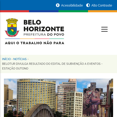
Pular
Portal
Acessibilidade
Alto Contraste
para
da
o
conteúdo
Prefeitura
O
principal
de
Belo
Horizonte
INÍCIO
-
NOTÍCIAS
-
Trilha
BELOTUR DIVULGA RESULTADO DO EDITAL DE SUBVENÇÃO A EVENTOS -
ESTAÇÃO OUTONO
de
navegação