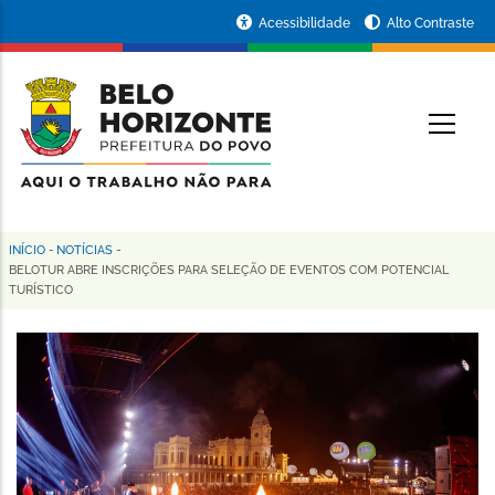
Pular
Portal
Acessibilidade
Alto Contraste
para
da
o
conteúdo
Prefeitura
O
principal
de
Belo
Horizonte
INÍCIO
-
NOTÍCIAS
-
Trilha
BELOTUR ABRE INSCRIÇÕES PARA SELEÇÃO DE EVENTOS COM POTENCIAL
TURÍSTICO
de
navegação