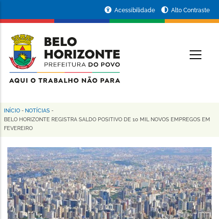
Pular
Portal
Acessibilidade
Alto Contraste
para
da
o
conteúdo
Prefeitura
O
principal
de
Belo
Horizonte
INÍCIO
-
NOTÍCIAS
-
Trilha
BELO HORIZONTE REGISTRA SALDO POSITIVO DE 10 MIL NOVOS EMPREGOS EM
FEVEREIRO
de
navegação