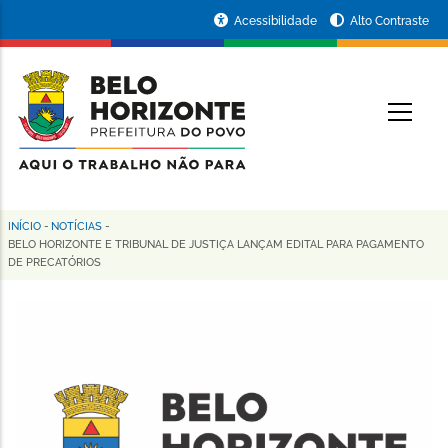
Pular
Portal
Acessibilidade
Alto Contraste
para
da
o
conteúdo
Prefeitura
O
principal
de
Belo
Horizonte
INÍCIO
-
NOTÍCIAS
-
Trilha
BELO HORIZONTE E TRIBUNAL DE JUSTIÇA LANÇAM EDITAL PARA PAGAMENTO
DE PRECATÓRIOS
de
navegação