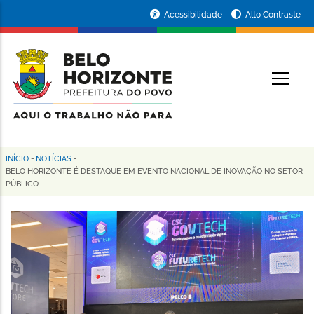
Pular
Portal
Acessibilidade
Alto Contraste
para
da
o
conteúdo
Prefeitura
O
principal
de
Belo
Horizonte
INÍCIO
-
NOTÍCIAS
-
Trilha
BELO HORIZONTE É DESTAQUE EM EVENTO NACIONAL DE INOVAÇÃO NO SETOR
PÚBLICO
de
navegação