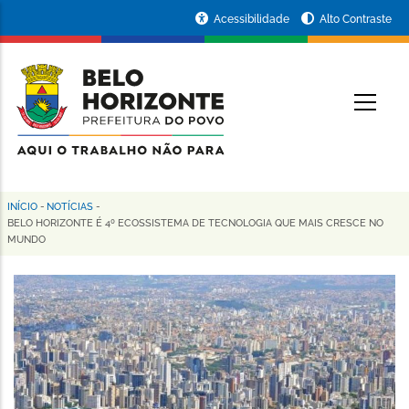
Pular
Portal
Acessibilidade
Alto Contraste
para
da
o
conteúdo
Prefeitura
O
principal
de
Belo
Horizonte
INÍCIO
-
NOTÍCIAS
-
Trilha
BELO HORIZONTE É 4º ECOSSISTEMA DE TECNOLOGIA QUE MAIS CRESCE NO
MUNDO
de
navegação