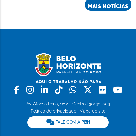
MAIS NOTÍCIAS
Facebook
Instagram
Linkedin
Tiktok
Whatsapp
X
Flickr
Yo
Av. Afonso Pena, 1212 - Centro | 30130-003
Política de privacidade
|
Mapa do site
FALE COM A
PBH