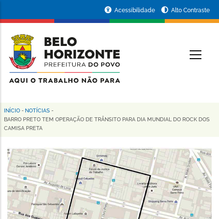
Pular
Portal
Acessibilidade
Alto Contraste
para
da
o
conteúdo
Prefeitura
O
principal
de
Belo
Horizonte
INÍCIO
-
NOTÍCIAS
-
Trilha
BARRO PRETO TEM OPERAÇÃO DE TRÂNSITO PARA DIA MUNDIAL DO ROCK DOS
CAMISA PRETA
de
navegação