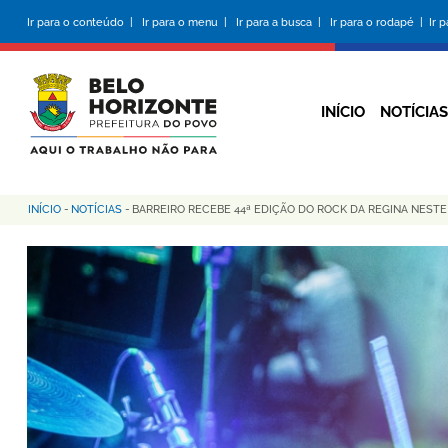
Pular
Ir para o conteúdo |
Ir para o menu |
Ir para a busca |
Ir para o rodapé |
Ir 
para
o
conteúdo
principal
INÍCIO
NOTÍCIAS
INÍCIO
-
NOTÍCIAS
-
BARREIRO RECEBE 44ª EDIÇÃO DO ROCK DA REGINA NESTE 
Trilha
de
navegação