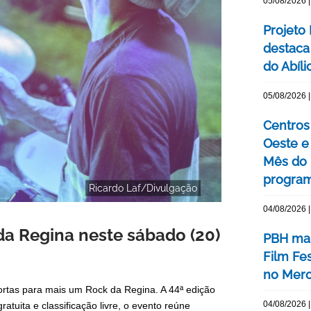
05/08/2026 |
Projeto
destaca 
do Abíli
05/08/2026 |
Centros 
Oeste 
Mês do 
program
Ricardo Laf/Divulgação
04/08/2026 |
da Regina neste sábado (20)
PBH mar
Film Fe
no Merc
portas para mais um Rock da Regina. A 44ª edição
04/08/2026 |
tuita e classificação livre, o evento reúne