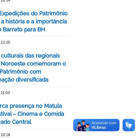
 16:54
 Expedições do Patrimônio
a história e a importância
o Barreto para BH
 12:25
culturais das regionais
e Noroeste comemoram o
Patrimônio com
ação diversificada
 11:03
ca presença no Matula
stival – Cinema e Comida
ado Central
 10:18