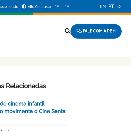
−
+
A
A
EN
PT
ES
ssibilidade
Alto Contraste
FALE COM A PBH
A
as Relacionadas
 de cinema infantil
iro movimenta o Cine Santa