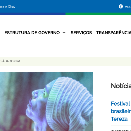
Portal
para o Chat
Ace
da
Prefeitura
ESTRUTURA DE GOVERNO
SERVIÇOS
TRANSPARÊNCI
Navegação
de
Principal
Belo
SÁBADO (20)
Horizonte
Notíci
Festival
brasile
Tereza