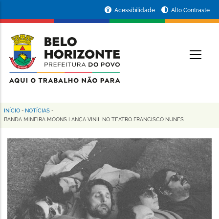
Pular
Portal
Acessibilidade
Alto Contraste
para
da
o
conteúdo
Prefeitura
O
principal
de
Belo
Horizonte
INÍCIO
-
NOTÍCIAS
-
Trilha
BANDA MINEIRA MOONS LANÇA VINIL NO TEATRO FRANCISCO NUNES
de
navegação