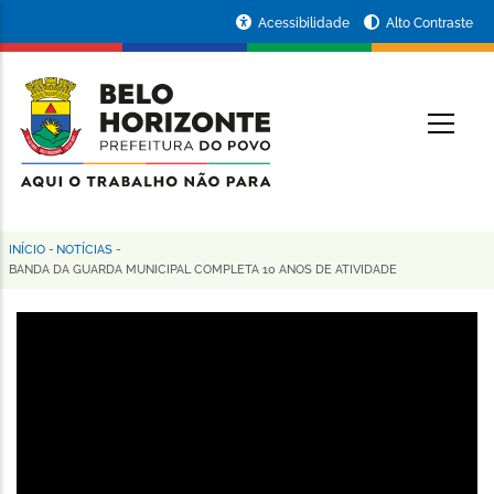
Pular
Portal
Acessibilidade
Alto Contraste
para
da
o
conteúdo
Prefeitura
O
principal
de
Belo
Horizonte
INÍCIO
-
NOTÍCIAS
-
Trilha
BANDA DA GUARDA MUNICIPAL COMPLETA 10 ANOS DE ATIVIDADE
de
navegação