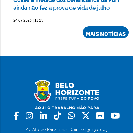
Quase a metade dos beneficiários da PBH
ainda não fez a prova de vida de julho
24/07/2026 | 11:15
MAIS NOTÍCIAS
Facebook
Instagram
Linkedin
Tiktok
Whatsapp
X
Flickr
Yo
Av. Afonso Pena, 1212 - Centro | 30130-003