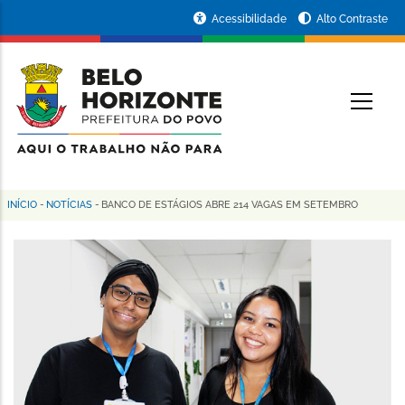
Pular
Portal
Acessibilidade
Alto Contraste
para
da
o
conteúdo
Prefeitura
O
principal
de
Belo
Horizonte
INÍCIO
-
NOTÍCIAS
-
BANCO DE ESTÁGIOS ABRE 214 VAGAS EM SETEMBRO
Trilha
de
navegação