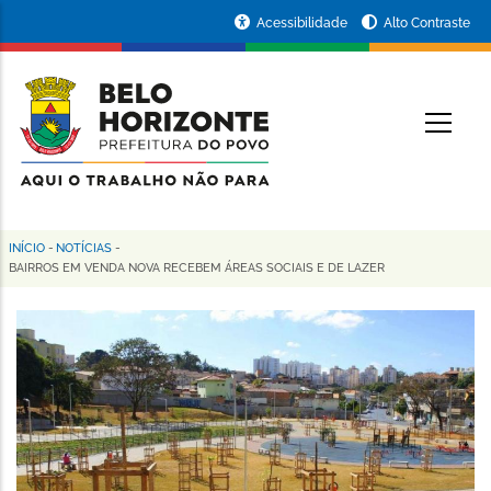
Pular
Portal
Acessibilidade
Alto Contraste
para
da
o
conteúdo
Prefeitura
O
principal
de
Belo
Horizonte
INÍCIO
-
NOTÍCIAS
-
Trilha
BAIRROS EM VENDA NOVA RECEBEM ÁREAS SOCIAIS E DE LAZER
de
navegação