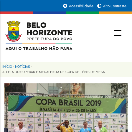
Pular
Portal
Acessibilidade
Alto Contraste
para
da
o
conteúdo
Prefeitura
O
principal
de
Belo
Horizonte
INÍCIO
-
NOTÍCIAS
-
Trilha
ATLETA DO SUPERAR É MEDALHISTA DE COPA DE TÊNIS DE MESA
de
navegação