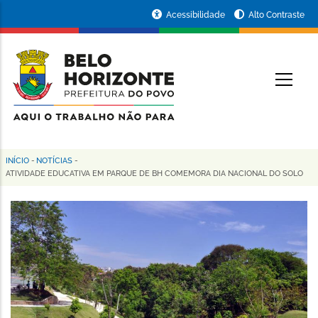
Pular
Portal
Acessibilidade
Alto Contraste
para
da
o
conteúdo
Prefeitura
O
principal
de
Belo
Horizonte
INÍCIO
-
NOTÍCIAS
-
Trilha
ATIVIDADE EDUCATIVA EM PARQUE DE BH COMEMORA DIA NACIONAL DO SOLO
de
navegação