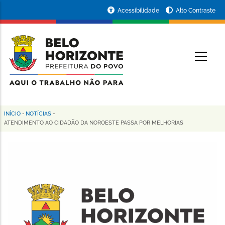
Pular
Portal
Acessibilidade
Alto Contraste
para
da
o
conteúdo
Prefeitura
O
principal
de
Belo
Horizonte
INÍCIO
-
NOTÍCIAS
-
Trilha
ATENDIMENTO AO CIDADÃO DA NOROESTE PASSA POR MELHORIAS
de
navegação