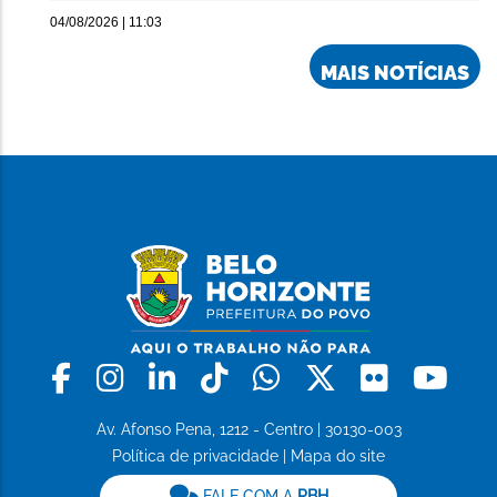
04/08/2026 | 11:03
MAIS NOTÍCIAS
Facebook
Instagram
Linkedin
Tiktok
Whatsapp
X
Flickr
Yo
Av. Afonso Pena, 1212 - Centro | 30130-003
Política de privacidade
|
Mapa do site
FALE COM A
PBH