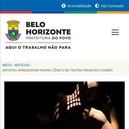
Pular
Portal
Acessibilidade
Alto Contraste
para
da
o
conteúdo
Prefeitura
O
principal
de
Belo
Horizonte
INÍCIO
-
NOTÍCIAS
-
Trilha
ARTISTAS APRESENTAM POEMA CÊNICO NO TEATRO FRANCISCO NUNES
de
navegação