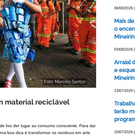
06/08/2026 |
Mais de
o encer
Mineiri
03/08/2026 |
Arraial 
e esque
Mineiri
Foto: Marcelo Santos
23/07/2026 |
 material reciclável
Trabalh
terão m
program
de lixo der lugar ao consumo consciente. Para dar
20/07/2026 |
ma boa dica é transformar os resíduos em arte.