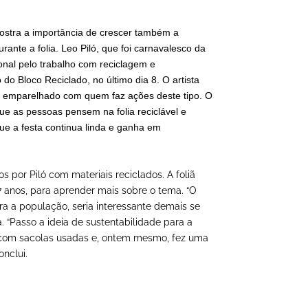
ostra a importância de crescer também a
ante a folia. Leo Piló, que foi carnavalesco da
nal pelo trabalho com reciclagem e
do Bloco Reciclado, no último dia 8. O artista
ar emparelhado com quem faz ações deste tipo. O
ue as pessoas pensem na folia reciclável e
ue a festa continua linda e ganha em
s por Piló com materiais reciclados. A foliã
 7 anos, para aprender mais sobre o tema. “O
ra a população, seria interessante demais se
 “Passo a ideia de sustentabilidade para a
s com sacolas usadas e, ontem mesmo, fez uma
nclui.