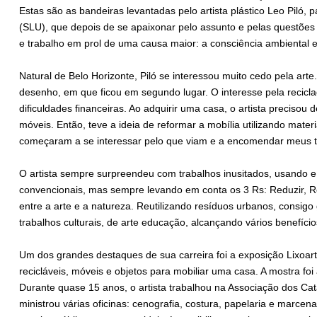
Estas são as bandeiras levantadas pelo artista plástico Leo Piló
(SLU), que depois de se apaixonar pelo assunto e pelas questões 
e trabalho em prol de uma causa maior: a consciência ambiental e
Natural de Belo Horizonte, Piló se interessou muito cedo pela arte
desenho, em que ficou em segundo lugar. O interesse pela recicl
dificuldades financeiras. Ao adquirir uma casa, o artista precisou
móveis. Então, teve a ideia de reformar a mobília utilizando materia
começaram a se interessar pelo que viam e a encomendar meus t
O artista sempre surpreendeu com trabalhos inusitados, usando 
convencionais, mas sempre levando em conta os 3 Rs: Reduzir, Rec
entre a arte e a natureza. Reutilizando resíduos urbanos, consigo 
trabalhos culturais, de arte educação, alcançando vários benefício
Um dos grandes destaques de sua carreira foi a exposição Lixoarte
recicláveis, móveis e objetos para mobiliar uma casa. A mostra fo
Durante quase 15 anos, o artista trabalhou na Associação dos Cat
ministrou várias oficinas: cenografia, costura, papelaria e marcen