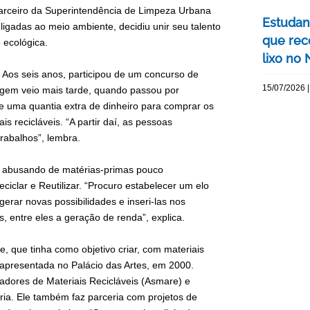
, parceiro da Superintendência de Limpeza Urbana
Estudan
ligadas ao meio ambiente, decidiu unir seu talento
que rec
 ecológica.
lixo no
. Aos seis anos, participou de um concurso de
15/07/2026 |
agem veio mais tarde, quando passou por
 de uma quantia extra de dinheiro para comprar os
is recicláveis. “A partir daí, as pessoas
rabalhos”, lembra.
e abusando de matérias-primas pouco
iclar e Reutilizar. “Procuro estabelecer um elo
gerar novas possibilidades e inseri-las nos
s, entre eles a geração de renda”, explica.
, que tinha como objetivo criar, com materiais
i apresentada no Palácio das Artes, em 2000.
adores de Materiais Recicláveis (Asmare) e
aria. Ele também faz parceria com projetos de