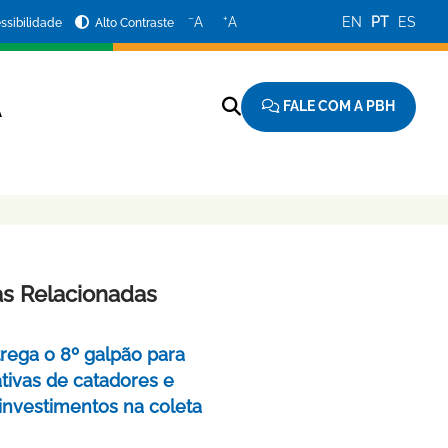
−
+
A
A
EN
PT
ES
ssibilidade
Alto Contraste
FALE COM A PBH
A
as Relacionadas
rega o 8º galpão para
tivas de catadores e
 investimentos na coleta