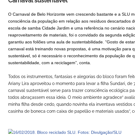
Carnaval sustentável
O Carnaval de Belo Horizonte vem crescendo bastante e a SLU m
consciência da população em relação aos resíduos descartados dur
escola de samba Cidade Jardim e uma referência no cenário nacio
reaproveitamento de materiais, foi o convidado da segunda edição 
garantiu aos foliões uma aula de sustentabilidade. “Gosto de est
carnaval está treinando novas propostas, é uma motivação para q
sustentável, só é necessário o reconhecimento da população de q
sustentabilidade, com a reciclagem”, conta.
Todos os instrumentos, fantasias e alegorias do bloco foram feito
Ariany Lira aproveitou o momento para levar a filha Sundari, de
carnaval sustentável serve para trazer consciência ecológica pa
todos abraçassem essa ideia. O meio ambiente agradece” avalia.
minha filha desde cedo, quando novinha ela inventava vestido
casinha de boneca com caixa de papelão e materiais usados”, co