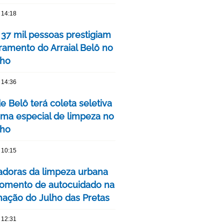
 14:18
 37 mil pessoas prestigiam
ramento do Arraial Belô no
nho
 14:36
de Belô terá coleta seletiva
ma especial de limpeza no
nho
 10:15
adoras da limpeza urbana
omento de autocuidado na
ação do Julho das Pretas
 12:31