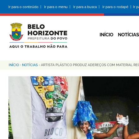
Pular
Ir para o conteúdo |
Ir para o menu |
Ir para a busca |
Ir para o rodapé |
Ir 
para
o
conteúdo
principal
INÍCIO
NOTÍCIAS
INÍCIO
-
NOTÍCIAS
-
ARTISTA PLÁSTICO PRODUZ ADEREÇOS COM MATERIAL RE
Trilha
de
navegação