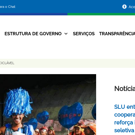
Portal
para o Chat
Ace
da
Prefeitura
ESTRUTURA DE GOVERNO
SERVIÇOS
TRANSPARÊNCI
Navegação
de
Principal
Belo
CICLÁVEL
Horizonte
Notíci
SLU ent
coopera
reforça
seletiva