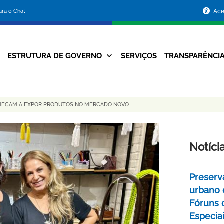
Portal
para o Chat
Ace
da
Prefeitura
ESTRUTURA DE GOVERNO
SERVIÇOS
TRANSPARÊNCI
Navegação
de
Principal
Belo
OMEÇAM A EXPOR PRODUTOS NO MERCADO NOVO
Horizonte
Notíci
Preserv
urbano 
Fóruns 
Especia