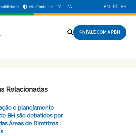
−
+
A
A
EN
PT
ES
ssibilidade
Alto Contraste
FALE COM A PBH
A
as Relacionadas
ação e planejamento
de BH são debatidos por
das Áreas de Diretrizes
is