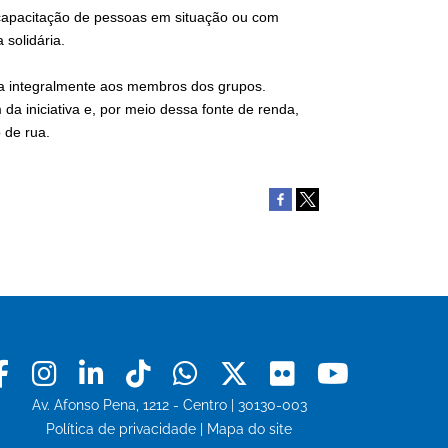
capacitação de pessoas em situação ou com
 solidária.
da integralmente aos membros dos grupos.
da iniciativa e, por meio dessa fonte de renda,
 de rua.
Facebook
Instagram
Linkedin
Tiktok
Whatsapp
X
Flickr
Youtu
Av. Afonso Pena, 1212 - Centro | 30130-003
Política de privacidade
|
Mapa do site