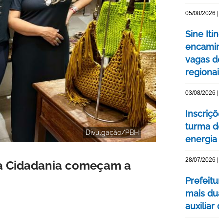
05/08/2026 |
Sine Iti
encamin
vagas 
regiona
03/08/2026 |
Inscriç
turma d
Divulgação/PBH
energia 
28/07/2026 |
da Cidadania começam a
Prefeit
mais du
auxiliar