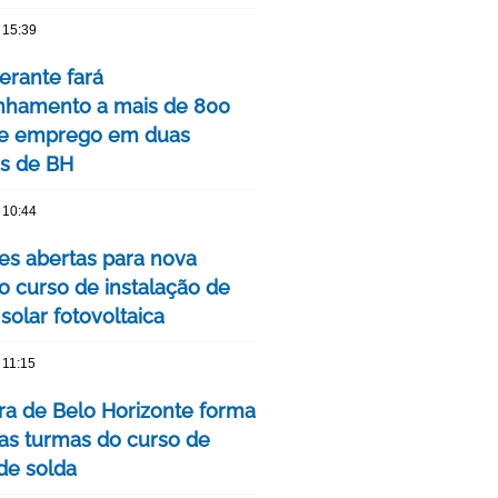
 15:39
nerante fará
hamento a mais de 800
de emprego em duas
is de BH
 10:44
ões abertas para nova
o curso de instalação de
solar fotovoltaica
 11:15
ura de Belo Horizonte forma
as turmas do curso de
 de solda