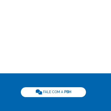
be
FALE COM A
PBH