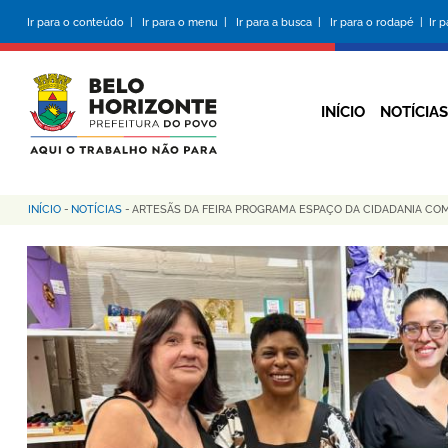
Pular
Ir para o conteúdo |
Ir para o menu |
Ir para a busca |
Ir para o rodapé |
Ir 
para
o
conteúdo
principal
INÍCIO
NOTÍCIAS
INÍCIO
-
NOTÍCIAS
-
ARTESÃS DA FEIRA PROGRAMA ESPAÇO DA CIDADANIA C
Trilha
de
navegação