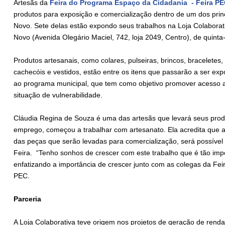
Artesãs da
Feira do Programa Espaço da Cidadania - Feira P
produtos para exposição e comercialização dentro de um dos princ
Novo. Sete delas estão expondo seus trabalhos na Loja Colabora
Novo (Avenida Olegário Maciel, 742, loja 2049, Centro), de quinta
Produtos artesanais, como colares, pulseiras, brincos, braceletes,
cachecóis e vestidos, estão entre os itens que passarão a ser ex
ao programa municipal, que tem como objetivo promover acesso 
situação de vulnerabilidade.
Cláudia Regina de Souza é uma das artesãs que levará seus prod
emprego, começou a trabalhar com artesanato. Ela acredita que a
das peças que serão levadas para comercialização, será possível
Feira. “Tenho sonhos de crescer com este trabalho que é tão impo
enfatizando a importância de crescer junto com as colegas da Fe
PEC.
Parceria
A Loja Colaborativa teve origem nos projetos de geração de renda