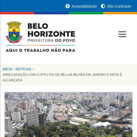
Pular
Portal
Acessibilidade
Alto Contraste
para
da
o
conteúdo
Prefeitura
O
principal
de
Belo
Horizonte
INÍCIO
-
NOTÍCIAS
-
Trilha
ARRECADAÇÃO COM O IPTU FOI DE R$ 1,06 BILHÃO EM JANEIRO E META É
ALCANÇADA
de
navegação