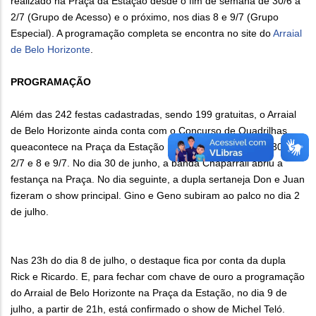
realizado na Praça da Estação desde o fim de semana de 30/6 a
2/7 (Grupo de Acesso) e o próximo, nos dias 8 e 9/7 (Grupo
Especial). A programação completa se encontra no site do
Arraial
de Belo Horizonte
.
PROGRAMAÇÃO
Além das 242 festas cadastradas, sendo 199 gratuitas, o Arraial
de Belo Horizonte ainda conta com o Concurso de Quadrilhas
queacontece na Praça da Estação nos fins de semana de 30/6 a
2/7 e 8 e 9/7. No dia 30 de junho, a banda Chaparrall abriu a
festança na Praça. No dia seguinte, a dupla sertaneja Don e Juan
fizeram o show principal. Gino e Geno subiram ao palco no dia 2
de julho.
Nas 23h do dia 8 de julho, o destaque fica por conta da dupla
Rick e Ricardo. E, para fechar com chave de ouro a programação
do Arraial de Belo Horizonte na Praça da Estação, no dia 9 de
julho, a partir de 21h, está confirmado o show de Michel Teló.