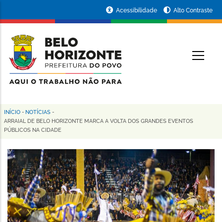
Pular
Portal
Acessibilidade
Alto Contraste
para
da
o
conteúdo
Prefeitura
O
principal
de
Belo
Horizonte
INÍCIO
-
NOTÍCIAS
-
Trilha
ARRAIAL DE BELO HORIZONTE MARCA A VOLTA DOS GRANDES EVENTOS
PÚBLICOS NA CIDADE
de
navegação