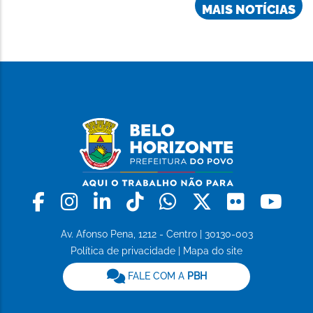
MAIS NOTÍCIAS
Facebook
Instagram
Linkedin
Tiktok
Whatsapp
X
Flickr
Yo
Av. Afonso Pena, 1212 - Centro | 30130-003
Política de privacidade
|
Mapa do site
FALE COM A
PBH