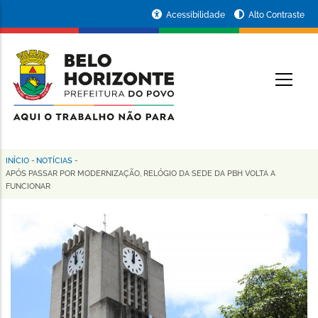
Pular
Portal
Acessibilidade
Alto Contraste
para
da
o
conteúdo
Prefeitura
O
principal
de
Belo
Horizonte
INÍCIO
-
NOTÍCIAS
-
Trilha
APÓS PASSAR POR MODERNIZAÇÃO, RELÓGIO DA SEDE DA PBH VOLTA A
FUNCIONAR
de
navegação